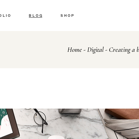
OLIO
BLOG
SHOP
Right Sidebar
Shop List
Home
Digital
Creating a b
Left Sidebar
Shop Single
No Sidebar
Shop Pages
Post Types
Shop Layouts