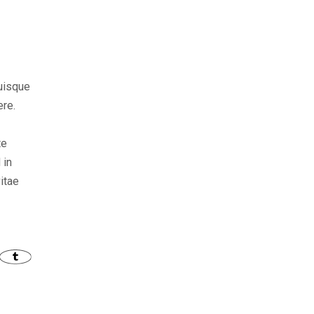
Quisque
ere.
te
 in
itae