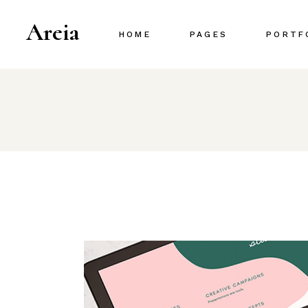
Areia
HOME
PAGES
PORTF
Main Home
About Us
Project Gallery
About Me
Designer Portfolio
Our Team
Creative Agency
Our Services
Portfolio Metro
Pricing Plans
Interactive Portfolio
Contact Us
Animated Slider
Portfolio Centered
Shop Home
Portfolio Minimal