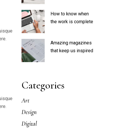
crease
How to know when
lume.
the work is complete
Quisque
ere.
Amazing magazines
that keep us inspired
Categories
Quisque
Art
ere.
Design
Digital