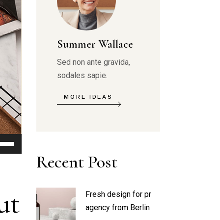
Summer Wallace
Sed non ante gravida,
sodales sapie.
MORE IDEAS
e
/Down
Recent Post
row
ys
ut
Fresh design for pr
rease
agency from Berlin